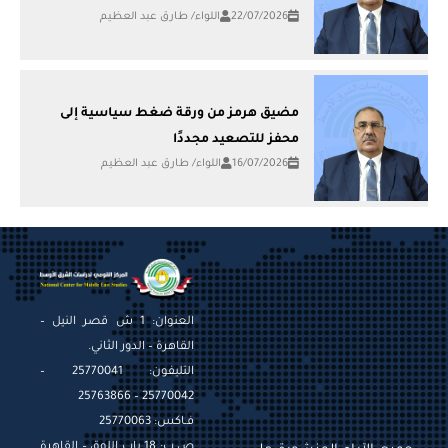
22/07/2026
اللواء/ طارق عبد العظيم
مضيق هرمز من ورقة ضغط سياسية إلى
محفز للتصعيد مجددًا
16/07/2026
اللواء/ طارق عبد العظيم
العنوان: 1 ش قصر النيل –
القاهرة – الدور الثاني.
التليفون: 25770041 –
25770042 – 25763866
فـاكس: 25770063
ص.ب: 18 باب اللوق – القاهرة