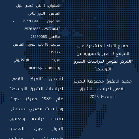
العنوان: 1 ش قصر النيل –
القاهرة – الدور الثاني.
التليفون: 25770041 –
25770042 – 25763866
فـاكس: 25770063
ص.ب: 18 باب اللوق – القاهرة
جميع الآراء المنشورة على
– 11513
الموقع لا تعبر بالضرورة عن
البريد الإلكتروني:
“المركز القومي لدراسات الشرق
ncmes@ncmes.org
الأوسط”
تأسس “المركز القومي
جميع الحقوق محفوظة للمركز
القومي لدراسات الشرق
لدراسات الشرق الأوسط”
الأوسط 2023
عام 1989 كمركز بحوث
ودراسات مصري مستقل،
بهدف دراسة وتعميق
الحوار حول القضايا