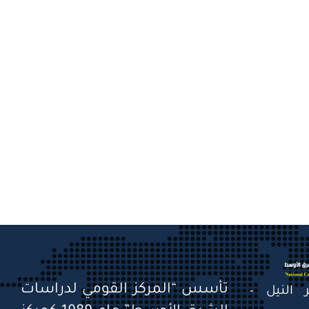
تأسس “المركز القومي لدراسات
قصر النيل –