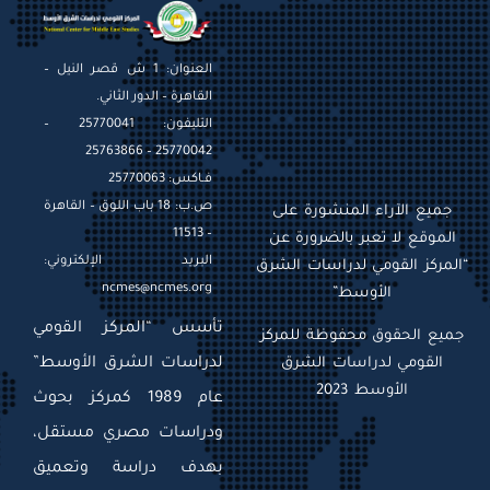
العنوان: 1 ش قصر النيل –
القاهرة – الدور الثاني.
التليفون: 25770041 –
25770042 – 25763866
فـاكس: 25770063
ص.ب: 18 باب اللوق – القاهرة
جميع الآراء المنشورة على
– 11513
الموقع لا تعبر بالضرورة عن
البريد الإلكتروني:
“المركز القومي لدراسات الشرق
ncmes@ncmes.org
الأوسط”
تأسس “المركز القومي
جميع الحقوق محفوظة للمركز
القومي لدراسات الشرق
لدراسات الشرق الأوسط”
الأوسط 2023
عام 1989 كمركز بحوث
ودراسات مصري مستقل،
بهدف دراسة وتعميق