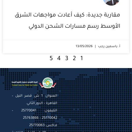
مقاربة جديدة: كيف أعادت مواجهات الشرق
الأوسط رسم مسارات الشحن الدولي
أ. ياسمين رجب
13/05/2026
5
4
3
2
1
العنوان: 1 ش قصر النيل –
القاهرة – الدور الثاني.
التليفون: 25770041 –
25770042 – 25763866
فـاكس: 25770063