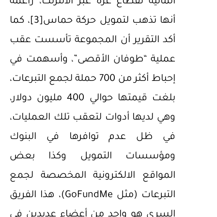
المالية لقطاع غزة عبر الانترنت، زاعمة
أنها تذهب لتمويل حركة حماس
[3]
، كما
أكد التقرير أن المجموعة تأسست عقب
عملية “طوفان الأقصى”، وأسهمت في
إحباط أكثر من 700 حملة لجمع التبرعات،
بلغت قيمتها حوالي 400 مليون دولار،
وهي لديها أدوات لتعقب تلك العمليات،
في ظل عدم توافرها في البنوك
ومؤسسات التمويل وكذا بعض
المواقع الالكترونية المخصصة لجمع
التبرعات (مثل GoFundMe)، هذا الفريق
السري هو واحد من أعضاء عديدين في