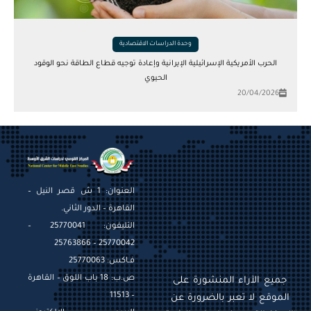
وحدة الدراسات الاقتصادية
الحرب الأمريكية الإسرائيلية الإيرانية وإعادة توجيه قطاع الطاقة نحو الوقود
الحيوي
20/04/2026
العنوان: 1 ش قصر النيل –
القاهرة – الدور الثاني.
التليفون: 25770041 –
25770042 – 25763866
فـاكس: 25770063
ص.ب: 18 باب اللوق – القاهرة
جميع الآراء المنشورة على
– 11513
الموقع لا تعبر بالضرورة عن