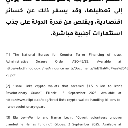
إلى تعطيلها، وقد يسفر ذلك عن خسائر
اقتصادية، ويقلص من قدرة الدولة على جذب
استثمارات أجنبية مباشرة
.
[1]
The National Bureau for Counter Terror Financing of Israel,
Administrative Seizure Order, ASO-43/25. Available at:
https://nbctf.mod.gov.il/he/Announcements/Documents/%d7%a6%d7%aa%2043
25.pdf
[2]
“Israel links crypto wallets that received $1.5 billion to Iran’s
Revolutionary Guard”, Elliptic. 15 September 2025. Available at:
https://www.elliptic.co/blog/israel-links-crypto-wallets-handling-billions-to-
irans-revolutionary-guard
[3]
Ela Levi-Weinrib and Itamar Levin, “Covert volunteers uncover
clandestine Hamas funding”, Globes. 2 September 2025. Available at: