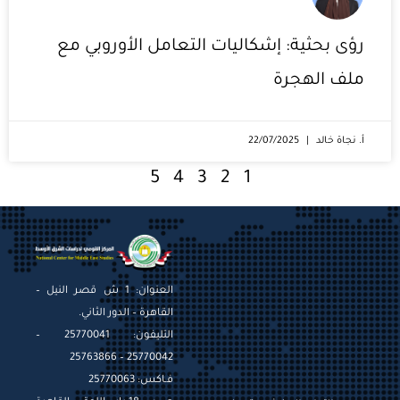
رؤى بحثية: إشكاليات التعامل الأوروبي مع
ملف الهجرة
أ. نجاة خالد
22/07/2025
5
4
3
2
1
العنوان: 1 ش قصر النيل –
القاهرة – الدور الثاني.
التليفون: 25770041 –
25770042 – 25763866
فـاكس: 25770063