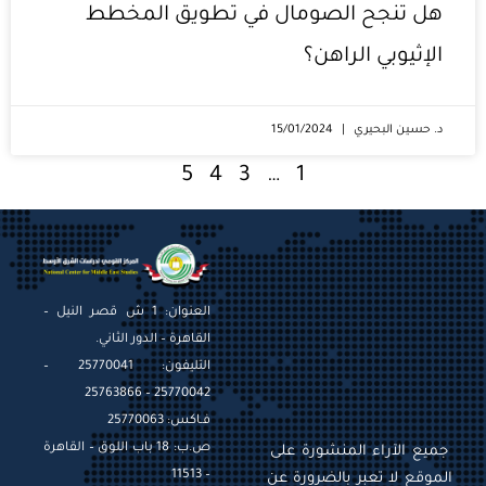
هل تنجح الصومال في تطويق المخطط
الإثيوبي الراهن؟
د. حسين البحيري
15/01/2024
5
4
3
…
1
العنوان: 1 ش قصر النيل –
القاهرة – الدور الثاني.
التليفون: 25770041 –
25770042 – 25763866
فـاكس: 25770063
ص.ب: 18 باب اللوق – القاهرة
جميع الآراء المنشورة على
– 11513
الموقع لا تعبر بالضرورة عن