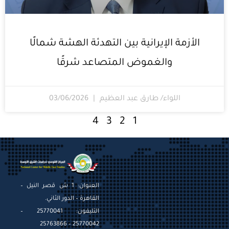
الأزمة الإيرانية بين التهدئة الهشة شمالًا
والغموض المتصاعد شرقًا
اللواء/ طارق عبد العظيم
03/06/2026
4
3
2
1
العنوان: 1 ش قصر النيل –
القاهرة – الدور الثاني.
التليفون: 25770041 –
25770042 – 25763866