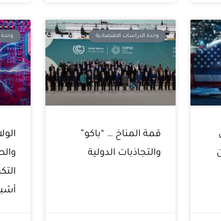
وحدة الدراسات الاقتصادية
وحدة ا
قمة المناخ … “باكو”
الول
والتجاذبات الدولية
والص
التك
أشبا