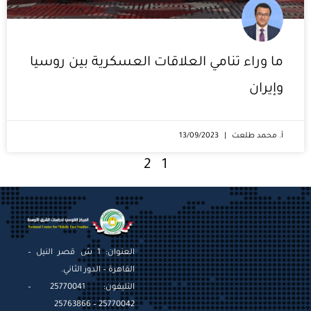
ما وراء تنامي العلاقات العسكرية بين روسيا
وإيران
أ. محمد طلعت
13/09/2023
2
1
العنوان: 1 ش قصر النيل –
القاهرة – الدور الثاني.
التليفون: 25770041 –
25770042 – 25763866