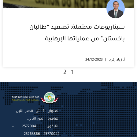
سيناريوهات محتملة: تصعيد “طالبان
باكستان” من عملياتها الإرهابية
أ. زياد زكريا
24/12/2023
2
1
العنوان: 1 ش قصر النيل –
القاهرة – الدور الثاني.
التليفون: 25770041 –
25770042 – 25763866